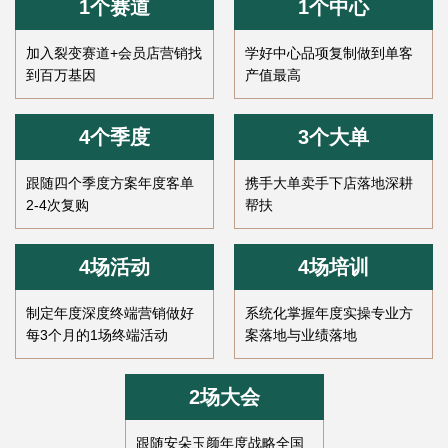
1个赛道
1个中心
加入裂变赛道+会员店营销找
学好中心品项复制做到单客
到百万基因
产值最高
4个季度
3个大单
跟随四个季度方案年度客单
携手大单卖手下店落地深耕
2-4次复购
帮扶
4场活动
4场培训
制定年度深度终端营销做好
系统化掌握年度实操专业方
每3个月的1场终端活动
案落地与业绩落地
2场大会
跟随安朵玉颜年度战略全国