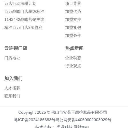
万店行动深耕计划
项目背景
百万战略门店星级标准
加盟优势
1143442战略营销主线
加盟支持
精准百万门店9项盈利
加盟礼包
加盟条件
云连锁门店
热点新闻
门店地址
企业动态
行业观点
加入我们
人才招募
联系我们
Copyright 2025 © 佛山市安朵玉颜护肤品有限公司
粤ICP备2024186683号
粤公网安备44060602003029号
技术支持：
尚贤科技
网站XML